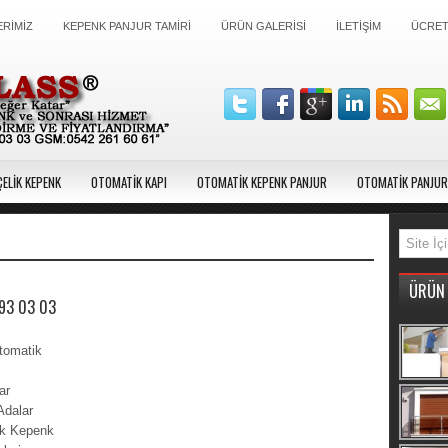
RİMİZ
KEPENK PANJUR TAMİRİ
ÜRÜN GALERİSİ
İLETİŞİM
ÜCRETS
ELİK KEPENK
OTOMATİK KAPI
OTOMATİK KEPENK PANJUR
OTOMATİK PANJUR
ÜRÜN 
693 03 03
tomatik
ar
Adalar
ik Kepenk