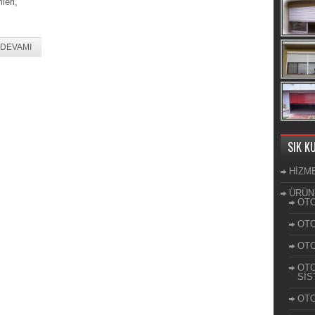
leri,
DEVAMI
SIK K
HİZM
ÜRÜN
OTO
OTO
OTO
OTO
SİS
OTO