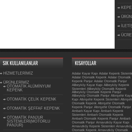
KEPE
ÜRÜN
İLETİ
ÜCRE
SIK KULLANILANLAR
KISAYOLLAR
HİZMETLERİMİZ
Adalar Kayar Kapı
Adalar Kepenk Sistemle
Adalar Otomatik Kepenk
Adalar Otomatik
Kepenk Panjur
Adalar Otomatik Panjur
ÜRÜNLERİMİZ
Alibeyköy Kayar Kapı
Alibeyköy Kepenk
OTOMATİK ALÜMİNYUM
Sistemleri
Alibeyköy Otomatik Kepenk
KEPENK
Alibeyköy Otomatik Kepenk Panjur
Alibeyköy Otomatik Panjur
Altınşehir Kay
OTOMATİK ÇELİK KEPENK
Kapı
Altınşehir Kepenk Sistemleri
Altınşeh
Otomatik Kepenk
Altınşehir Otomatik
Kepenk Panjur
Altınşehir Otomatik Panjur
OTOMATİK ŞEFFAF KEPENK
Ambarlı Kayar Kapı
Ambarlı Kepenk
Sistemleri
Ambarlı Otomatik Kepenk
OTOMATİK PANJUR
Ambarlı Otomatik Kepenk Panjur
Ambarlı
SİSTEMLERİ(MOTORLU
Otomatik Panjur
Arnavutköy Kayar Kapı
PANJUR)
Arnavutköy Kepenk Sistemleri
Arnavutkö
Otomatik Kepenk
Arnavutköy Otomatik