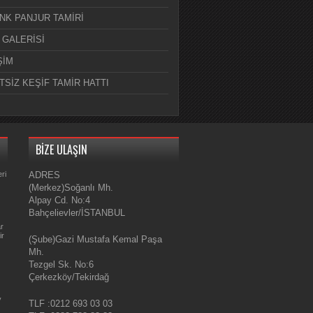
NK PANJUR TAMİRİ
 GALERİSİ
ŞİM
TSİZ KEŞİF TAMİR HATTI
BİZE ULAŞIN
ri
ADRES
(Merkez)Soğanlı Mh.
Alpay Cd. No:4
Bahçelievler/İSTANBUL
ar
ir
(Şube)Gazi Mustafa Kemal Paşa
Mh.
Tezgel Sk. No:6
Çerkezköy/Tekirdağ
y
TLF :0212 693 03 03