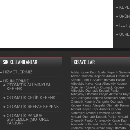
KEPE
ÜRÜN
İLETİ
ÜCRE
SIK KULLANILANLAR
KISAYOLLAR
HİZMETLERİMİZ
Adalar Kayar Kapı
Adalar Kepenk Sistemle
Adalar Otomatik Kepenk
Adalar Otomatik
Kepenk Panjur
Adalar Otomatik Panjur
ÜRÜNLERİMİZ
Alibeyköy Kayar Kapı
Alibeyköy Kepenk
OTOMATİK ALÜMİNYUM
Sistemleri
Alibeyköy Otomatik Kepenk
KEPENK
Alibeyköy Otomatik Kepenk Panjur
Alibeyköy Otomatik Panjur
Altınşehir Kay
OTOMATİK ÇELİK KEPENK
Kapı
Altınşehir Kepenk Sistemleri
Altınşeh
Otomatik Kepenk
Altınşehir Otomatik
Kepenk Panjur
Altınşehir Otomatik Panjur
OTOMATİK ŞEFFAF KEPENK
Ambarlı Kayar Kapı
Ambarlı Kepenk
Sistemleri
Ambarlı Otomatik Kepenk
OTOMATİK PANJUR
Ambarlı Otomatik Kepenk Panjur
Ambarlı
SİSTEMLERİ(MOTORLU
Otomatik Panjur
Arnavutköy Kayar Kapı
PANJUR)
Arnavutköy Kepenk Sistemleri
Arnavutkö
Otomatik Kepenk
Arnavutköy Otomatik