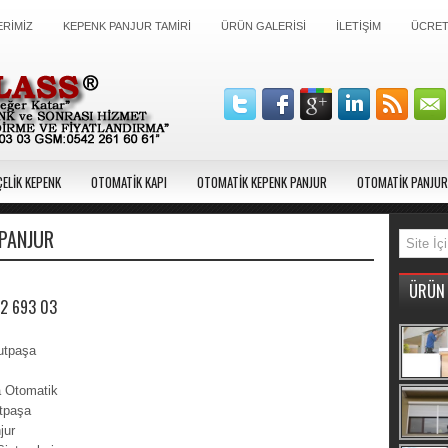
RİMİZ
KEPENK PANJUR TAMİRİ
ÜRÜN GALERİSİ
İLETİŞİM
ÜCRETS
ELİK KEPENK
OTOMATİK KAPI
OTOMATİK KEPENK PANJUR
OTOMATİK PANJUR
PANJUR
ÜRÜN 
12 693 03
utpaşa
a Otomatik
tpaşa
jur