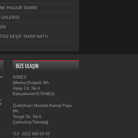
NK PANJUR TAMİRİ
 GALERİSİ
ŞİM
TSİZ KEŞİF TAMİR HATTI
BİZE ULAŞIN
ri
ADRES
(Merkez)Soğanlı Mh.
Alpay Cd. No:4
Bahçelievler/İSTANBUL
ar
ir
(Şube)Gazi Mustafa Kemal Paşa
Mh.
Tezgel Sk. No:6
Çerkezköy/Tekirdağ
y
TLF :0212 693 03 03