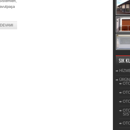
istemleri,
Davutpaşa
DEVAMI
SIK K
HİZM
ÜRÜN
OTO
OTO
OTO
OTO
SİS
OTO