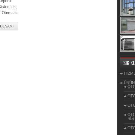
 Kepenk
istemleri,
ği Otomatik
DEVAMI
SIK K
HİZM
ÜRÜN
OTO
OTO
OTO
OTO
SİS
OTO