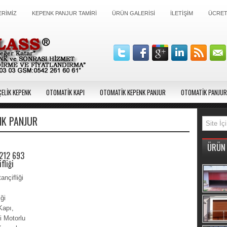
RİMİZ
KEPENK PANJUR TAMİRİ
ÜRÜN GALERİSİ
İLETİŞİM
ÜCRETS
ELİK KEPENK
OTOMATİK KAPI
OTOMATİK KEPENK PANJUR
OTOMATİK PANJUR
NK PANJUR
ÜRÜN 
0212 693
fliği
ançifliği
iği
Kapı,
i Motorlu