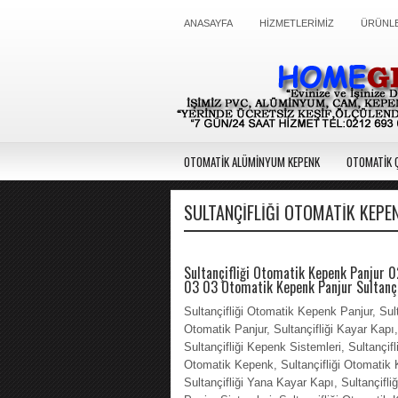
ANASAYFA
HİZMETLERİMİZ
ÜRÜNLE
OTOMATİK ALÜMİNYUM KEPENK
OTOMATİK Ç
SULTANÇIFLIĞI OTOMATIK KEPE
Sultançifliği Otomatik Kepenk Panjur 
03 03 Otomatik Kepenk Panjur Sultançi
Sultançifliği Otomatik Kepenk Panjur, Sult
Otomatik Panjur, Sultançifliği Kayar Kapı,
Sultançifliği Kepenk Sistemleri, Sultançifl
Otomatik Kepenk, Sultançifliği Otomatik 
Sultançifliği Yana Kayar Kapı, Sultançifliğ