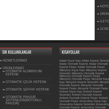
KEPE
ÜRÜN
İLETİ
ÜCRE
SIK KULLANILANLAR
KISAYOLLAR
HİZMETLERİMİZ
Adalar Kayar Kapı
Adalar Kepenk Sistemle
Adalar Otomatik Kepenk
Adalar Otomatik
Kepenk Panjur
Adalar Otomatik Panjur
ÜRÜNLERİMİZ
Alibeyköy Kayar Kapı
Alibeyköy Kepenk
OTOMATİK ALÜMİNYUM
Sistemleri
Alibeyköy Otomatik Kepenk
KEPENK
Alibeyköy Otomatik Kepenk Panjur
Alibeyköy Otomatik Panjur
Altınşehir Kay
OTOMATİK ÇELİK KEPENK
Kapı
Altınşehir Kepenk Sistemleri
Altınşeh
Otomatik Kepenk
Altınşehir Otomatik
Kepenk Panjur
Altınşehir Otomatik Panjur
OTOMATİK ŞEFFAF KEPENK
Ambarlı Kayar Kapı
Ambarlı Kepenk
Sistemleri
Ambarlı Otomatik Kepenk
OTOMATİK PANJUR
Ambarlı Otomatik Kepenk Panjur
Ambarlı
SİSTEMLERİ(MOTORLU
Otomatik Panjur
Arnavutköy Kayar Kapı
PANJUR)
Arnavutköy Kepenk Sistemleri
Arnavutkö
Otomatik Kepenk
Arnavutköy Otomatik