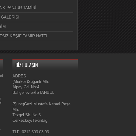
NK PANJUR TAMİRİ
 GALERİSİ
ŞİM
TSİZ KEŞİF TAMİR HATTI
BİZE ULAŞIN
ri
ADRES
(Merkez)Soğanlı Mh.
Alpay Cd. No:4
Bahçelievler/İSTANBUL
ar
ir
(Şube)Gazi Mustafa Kemal Paşa
Mh.
Tezgel Sk. No:6
Çerkezköy/Tekirdağ
y
TLF :0212 693 03 03